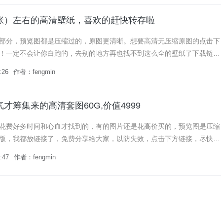
万张）左右的高清壁纸，喜欢的赶快转存啦
部分，预览图都是压缩过的，原图更清晰。想要高清无压缩原图的点击下
！一定不会让你白跑的，去别的地方再也找不到这么全的壁纸了下载链
quark.cn/s/eed7573c5b48...
:26
作者：fengmin
才筹集来的高清套图60G,价值4999
花费好多时间和心血才找到的，有的图片还是花高价买的，预览图是压缩
版，我都放链接了，免费分享给大家，以防失效，点击下方链接，尽快转
没这个店了！链接：https://pan.quark.cn/s/...
:47
作者：fengmin