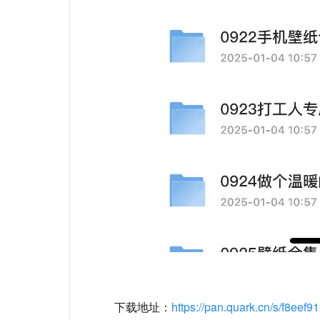
下载地址：
https://pan.quark.cn/s/f8eef