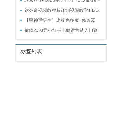
JAVA互联网架构师五期价值12880元2
022年重磅首发无秘包更新
达芬奇视频教程超详细视频教学133G
【黑神话悟空】离线完整版+修改器
价值2999元小红书电商运营从入门到
精通
标签列表