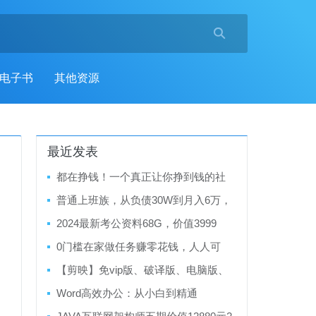

电子书
其他资源
最近发表
都在挣钱！一个真正让你挣到钱的社
群，梧桐有术社群
普通上班族，从负债30W到月入6万，
我是这么做的
2024最新考公资料68G，价值3999
0门槛在家做任务赚零花钱，人人可
做，一天50+
【剪映】免vip版、破译版、电脑版、
手机版，应有尽有
Word高效办公：从小白到精通