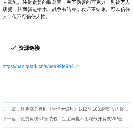
人露乳。注射贪婪的胰岛素，吞下伪善的巧克力，刚被万人
簇拥，转而躺进棺木。战争有结束，攻讦不结束。可以信任
人，但不可信任人性。
资源链接
https://pan.quark.cn/s/bea99fe9b414
上一篇：
经典高分喜剧《生活大爆炸》1-12季 1080P蓝光 内嵌中英字幕 高清无水印收藏版
下一篇：
免费剪映6.0安装包，宝宝再也不用花钱开剪映VIP会员啦！