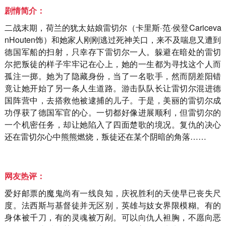
剧情简介：
二战末期，荷兰的犹太姑娘雷切尔（卡里斯·范·侯登Cariceva
nHouten饰）和她家人刚刚逃过死神关口，来不及喘息又遭到
德国军船的扫射，只幸存下雷切尔一人。躲避在暗处的雷切
尔把叛徒的样子牢牢记在心上，她的一生都为寻找这个人而
孤注一掷。她为了隐藏身份，当了一名歌手，然而阴差阳错
竟让她开始了另一条人生道路。游击队队长让雷切尔混进德
国阵营中，去搭救他被逮捕的儿子。于是，美丽的雷切尔成
功俘获了德国军官的心。一切都好像进展顺利，但雷切尔的
一个机密任务，却让她陷入了四面楚歌的境况。复仇的决心
还在雷切尔心中熊熊燃烧，叛徒还在某个阴暗的角落……
网友热评：
爱好邮票的魔鬼尚有一线良知，庆祝胜利的天使早已丧失尺
度。法西斯与基督徒并无区别，英雄与妓女界限模糊。有的
身体被千刀，有的灵魂被万剐。可以向仇人袒胸，不愿向恶